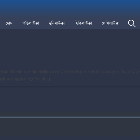
হোম
পড়িলাউক্কা
হুনিলাউক্কা
হিকিলাউক্কা
দেখিলাউক্কা
াখান করি তান রুহে তান সাহাবি হজরত হান্নানর গেছে জানাইছইন। এর মুল তালিমরে
‘
ইঞ্জি
রেহাই আর আখেরর জিন্দেগি দেইন।