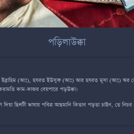
পড়িলাউক্কা
ব্রাহিম (আঃ), হযরত ইউসুফ (আঃ) আর হযরত মূসা (আঃ) অর বেয়া
কেরামতি কাম-কাজর বেয়পারে পড়উক্কা।
িপি দিয়া ছিলটী ভাষায় পবিত্র আছমানি কিতাব পড়তা চাইন, তে নি