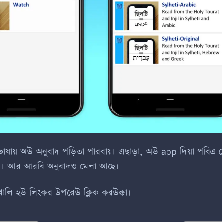
টী ভাষায় অউ অনুবাদ পড়িতা পারবায়। এছাড়া, অউ
app
দিয়া পবিত্র
রবায়। আর আরবি অনুবাদও মেলা আছে।
লি হউ লিংকর উপরেউ ক্লিক করউক্কা।