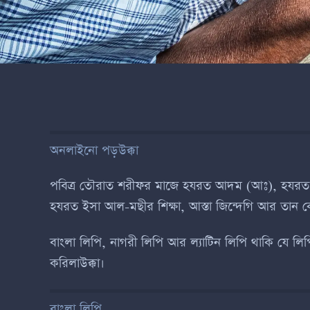
অনলাইনো পড়উক্কা
পবিত্র তৌরাত শরীফর মাজে হযরত আদম (আঃ), হযরত ই
হযরত ইসা আল-মছীর শিক্ষা, আস্তা জিন্দেগি আর তান 
বাংলা লিপি, নাগরী লিপি আর ল্যাটিন লিপি থাকি যে ল
করিলাউক্কা।
বাংলা লিপি