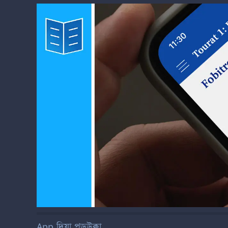
App
দিয়া পড়উক্কা