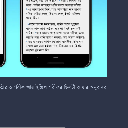
 তৌরাত শরীফ আর ইঞ্জিল শরীফর ছিলটী ভাষার অনুবাদর