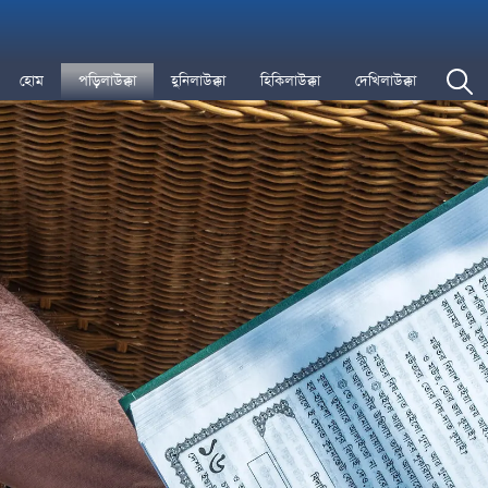
হোম
পড়িলাউক্কা
হুনিলাউক্কা
হিকিলাউক্কা
দেখিলাউক্কা