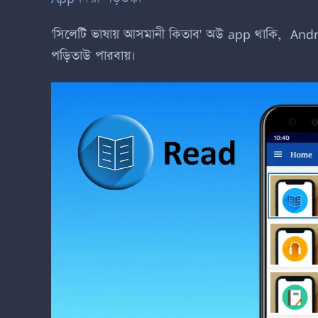
'সিলেটি ভাষায় আসমানী কিতাব' অউ
app
থাকি,
Andr
পড়িতাউ পারবায়।