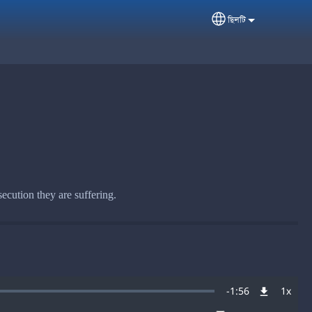
ছিলটি
Select your langua
secution they are suffering.
Remaining
-
1:56
1x
Playb
Rate